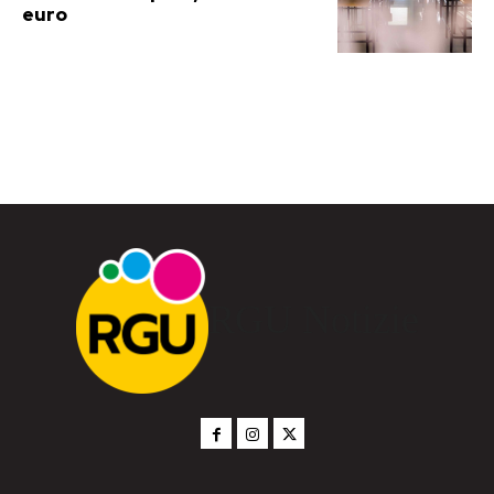
euro
RGU Notizie