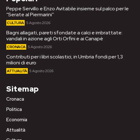
Peppe Servillo e Enzo Avitabile insieme sul palco per le
“Serate al Piermarini”
CULTURA
5 Agosto 2026
Bagni allagati, pareti sfondate a calci e imbrattate:
vandali in azione agli Orti Orfini e ai Canapè
CRONACA
5 Agosto 2026
Contributi per i libri scolastici, in Umbria fondi per 1,3
milioni di euro
ATTUALITÀ
5 Agosto 2026
Sitemap
Cronaca
Politica
Economia
Attualità