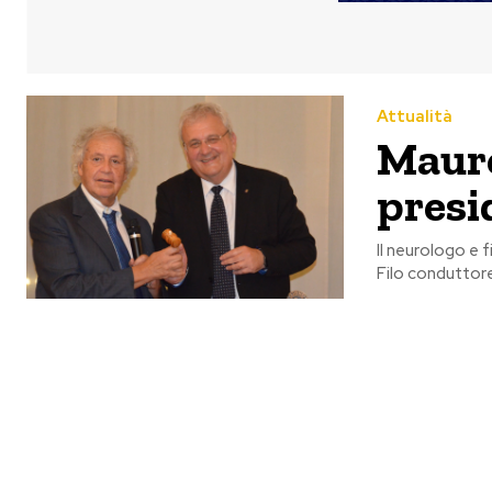
Attualità
Maur
presi
Il neurologo e f
Filo conduttore