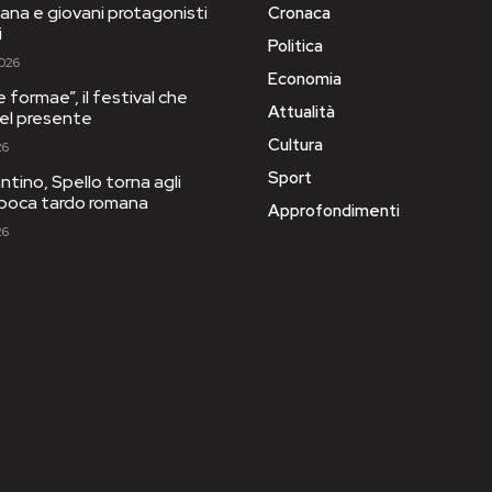
ana e giovani protagonisti
Cronaca
i
Politica
2026
Economia
e formae”, il festival che
Attualità
 del presente
Cultura
26
Sport
tino, Spello torna agli
’epoca tardo romana
Approfondimenti
26