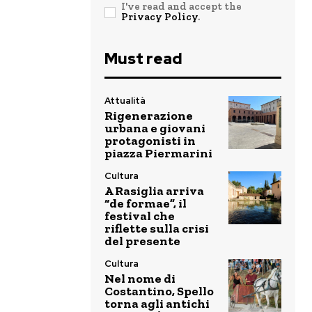
I've read and accept the
Privacy Policy
.
Must read
Attualità
Rigenerazione
urbana e giovani
protagonisti in
piazza Piermarini
Cultura
A Rasiglia arriva
“de formae”, il
festival che
riflette sulla crisi
del presente
Cultura
Nel nome di
Costantino, Spello
torna agli antichi