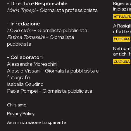
-
Direttore Responsabile
Rigenera
in piazza
Maria Tripepi
- Giornalista professionista
ATTUALIT
-
In redazione
A Rasigli
David Orfei
– Giornalista pubblicista
riflette 
Fatima Tomassini
– Giornalista
CULTURA
pubblicista
Nel nome
antichi 
-
Collaboratori
CULTURA
Alessandra Moreschini
Alessio Vissani - Giornalista pubblicista e
fotografo
Isabella Gaudino
Paola Pompei - Giornalista pubblicista
Chi siamo
Privacy Policy
Amministrazione trasparente