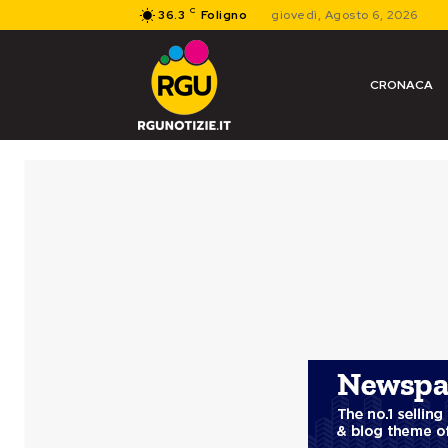
C
36.3
Foligno
giovedì, Agosto 6, 2026
CRONACA