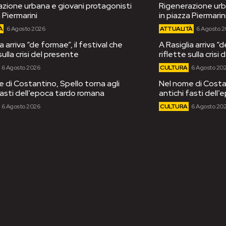
zione urbana e giovani protagonisti
Rigenerazione urb
 Piermarini
in piazza Piermarin
À
6 Agosto 2026
ATTUALITÀ
6 Agosto 
a arriva “de formae”, il festival che
A Rasiglia arriva “d
sulla crisi del presente
riflette sulla crisi
6 Agosto 2026
CULTURA
6 Agosto 20
 di Costantino, Spello torna agli
Nel nome di Costan
fasti dell’epoca tardo romana
antichi fasti dell
6 Agosto 2026
CULTURA
6 Agosto 20