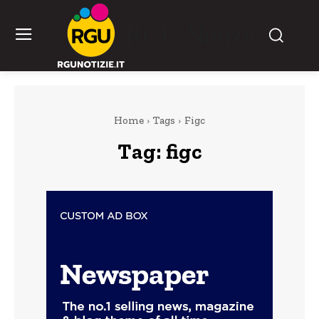
RGU Notizie
Home
Tags
Figc
Tag:
figc