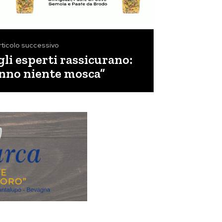
rticolo successivo
gli esperti rassicurano:
nno niente mosca”