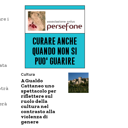
re i
ata
Cultura
A Gualdo
Cattaneo uno
otrà
spettacolo per
riflettere sul
ruolo della
rerà
cultura nel
contrasto alla
violenza di
genere