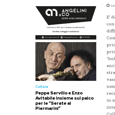
Le
E’ 
con
diff
Com
prim
pri
“bol
anch
stra
vasc
nem
Cultura
Peppe Servillo e Enzo
reci
Avitabile insieme sul palco
in m
per le “Serate al
int
Piermarini”
Col