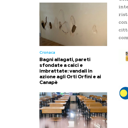
int
ris
con
citt
com
Cronaca
Bagni allagati, pareti
sfondate a calci e
imbrattate: vandali in
azione agli Orti Orfini e ai
Canapè