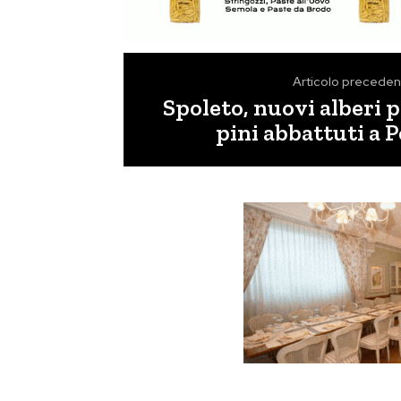
Articolo preceden
Spoleto, nuovi alberi p
pini abbattuti a 