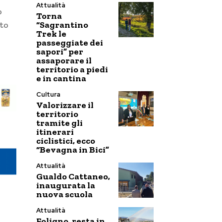
Attualità
o
Torna
“Sagrantino
to
Trek le
passeggiate dei
sapori” per
assaporare il
territorio a piedi
e in cantina
Cultura
Valorizzare il
territorio
tramite gli
itinerari
ciclistici, ecco
“Bevagna in Bici”
Attualità
Gualdo Cattaneo,
inaugurata la
nuova scuola
Attualità
Foligno, resta in