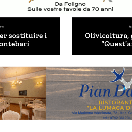
te
A
er sostituire i
Olivicoltura, 
Pontebari
“Quest’a