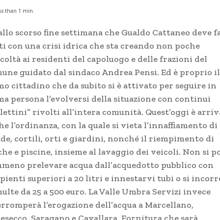
ss than 1
min.
dallo scorso fine settimana che Gualdo Cattaneo deve fa
ti con una crisi idrica che sta creando non poche
icoltà ai residenti del capoluogo e delle frazioni del
une guidato dal sindaco Andrea Pensi. Ed è proprio il
o cittadino che da subito si è attivato per seguire in
ma persona l’evolversi della situazione con continui
lettini” rivolti all’intera comunità. Quest’oggi è arriv
e l’ordinanza, con la quale si vieta l’innaffiamento di
de, cortili, orti e giardini, nonché il riempimento di
he e piscine, insieme al lavaggio dei veicoli. Non si p
meno prelevare acqua dall’acquedotto pubblico con
pienti superiori a 20 litri e innestarvi tubi o si incor
ulte da 25 a 500 euro. La Valle Umbra Servizi invece
erromperà l’erogazione dell’acqua a Marcellano,
lesecco, Saragano e Cavallara. Fornitura che sarà