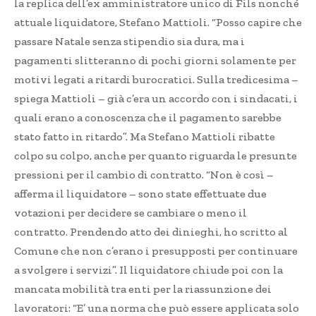
la replica dell’ex amministratore unico di Fils nonché
attuale liquidatore, Stefano Mattioli. “Posso capire che
passare Natale senza stipendio sia dura, ma i
pagamenti slitteranno di pochi giorni solamente per
motivi legati a ritardi burocratici. Sulla tredicesima –
spiega Mattioli – già c’era un accordo con i sindacati, i
quali erano a conoscenza che il pagamento sarebbe
stato fatto in ritardo”. Ma Stefano Mattioli ribatte
colpo su colpo, anche per quanto riguarda le presunte
pressioni per il cambio di contratto. “Non è così –
afferma il liquidatore – sono state effettuate due
votazioni per decidere se cambiare o meno il
contratto. Prendendo atto dei dinieghi, ho scritto al
Comune che non c’erano i presupposti per continuare
a svolgere i servizi”. Il liquidatore chiude poi con la
mancata mobilità tra enti per la riassunzione dei
lavoratori: “E’ una norma che può essere applicata solo