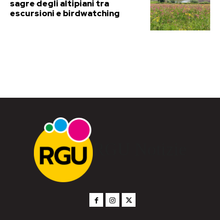
sagre degli altipiani tra
escursioni e birdwatching
RGU Notizie