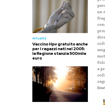
perc
un 
frag
con
pro
dire
Attualità
coll
Vaccino Hpv gratuito anche
per i ragazzi nati nel 2005:
esig
la Regione stanzia 500mila
mot
euro
Fol
a pr
col
reg
Bea