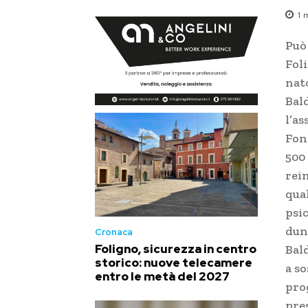
1
m
Può 
Fol
nat
Bald
l’as
Fond
500 
rein
qua
psic
dunq
Cronaca
Foligno, sicurezza in centro
Bal
storico: nuove telecamere
a so
entro le metà del 2027
prog
pre