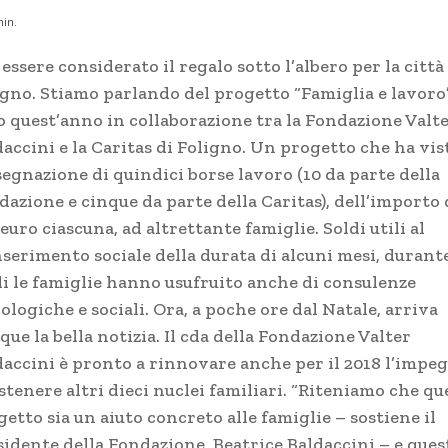
in.
essere considerato il regalo sotto l’albero per la città
igno. Stiamo parlando del progetto “Famiglia e lavoro”
o quest’anno in collaborazione tra la Fondazione Valt
accini e la Caritas di Foligno. Un progetto che ha vis
segnazione di quindici borse lavoro (10 da parte della
azione e cinque da parte della Caritas), dell’importo 
euro ciascuna, ad altrettante famiglie. Soldi utili al
serimento sociale della durata di alcuni mesi, durante
li le famiglie hanno usufruito anche di consulenze
ologiche e sociali. Ora, a poche ore dal Natale, arriva
ue la bella notizia. Il cda della Fondazione Valter
daccini è pronto a rinnovare anche per il 2018 l’impe
stenere altri dieci nuclei familiari. “Riteniamo che qu
etto sia un aiuto concreto alle famiglie – sostiene il
sidente della Fondazione, Beatrice Baldaccini – e ques