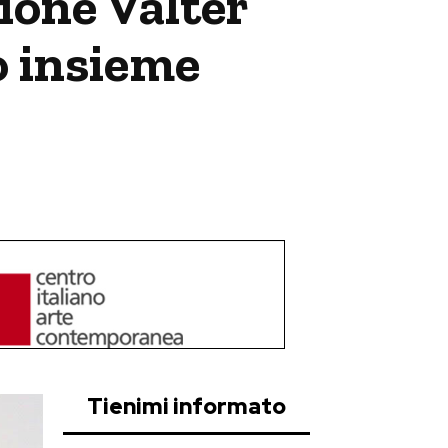
ione Valter
o insieme
Tienimi informato