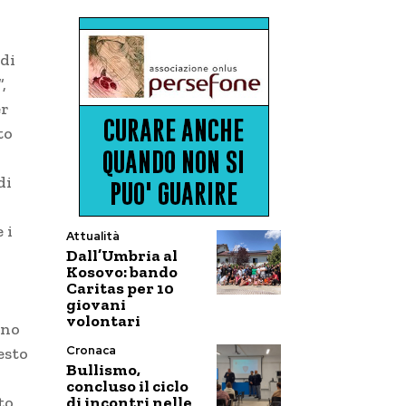
 di
,
er
to
di
 i
Attualità
Dall’Umbria al
Kosovo: bando
Caritas per 10
giovani
volontari
gno
Cronaca
esto
Bullismo,
concluso il ciclo
di incontri nelle
to