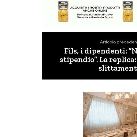
Articolo preceden
Fils, i dipendenti: “
stipendio”. La replica:
slittament