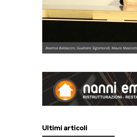
Beatrice Baldaccini, Gualtiero Sigismondi, Mauro Masciotti
Ultimi articoli