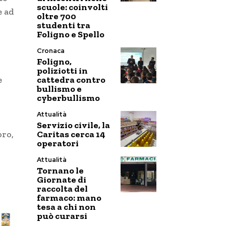
scuole: coinvolti
e ad
oltre 700
studenti tra
Foligno e Spello
Cronaca
Foligno,
poliziotti in
cattedra contro
e
bullismo e
cyberbullismo
Attualità
Servizio civile, la
Caritas cerca 14
oro,
operatori
Attualità
Tornano le
Giornate di
raccolta del
farmaco: mano
tesa a chi non
può curarsi