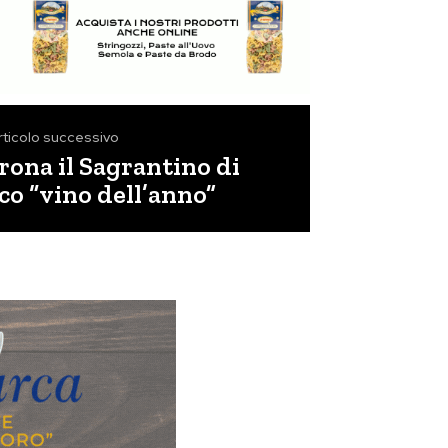
rticolo successivo
orona il Sagrantino di
o “vino dell’anno”