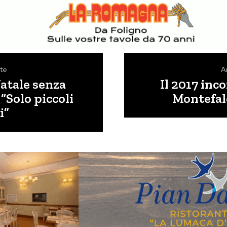
te
A
Natale senza
Il 2017 inc
 “Solo piccoli
Montefalc
i”