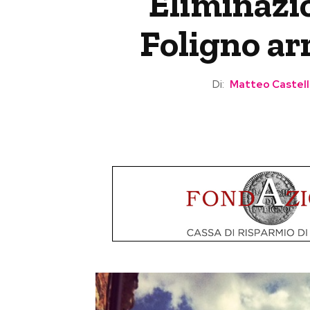
Eliminazio
Foligno arr
Di:
Matteo Castel