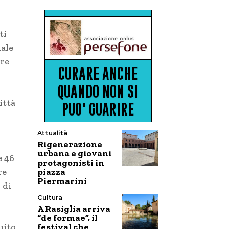
ti
nale
ere
ittà
l
Attualità
Rigenerazione
urbana e giovani
e 46
protagonisti in
piazza
re
Piermarini
 di
Cultura
A Rasiglia arriva
“de formae”, il
festival che
uito