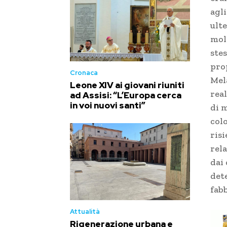
agl
ulte
mol
stes
prop
Cronaca
Mela
Leone XIV ai giovani riuniti
real
ad Assisi: “L’Europa cerca
in voi nuovi santi”
di 
col
risi
rela
dai
det
fab
Attualità
Rigenerazione urbana e