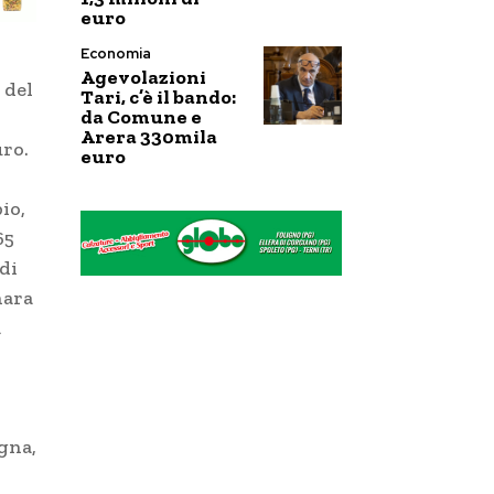
euro
Economia
Agevolazioni
 del
Tari, c’è il bando:
da Comune e
Arera 330mila
uro.
euro
io,
65
di
nara
a
gna,