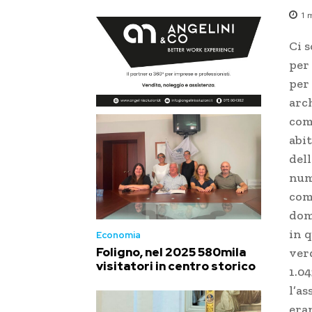
1
m
Ci s
per
per
arch
com
abit
dell
num
com
dom
in q
Economia
Foligno, nel 2025 580mila
ver
visitatori in centro storico
1.0
l’a
era