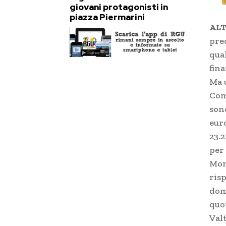
giovani protagonisti in
piazza Piermarini
ALT
pre
qua
fina
Ma 
Com
son
eur
23.
per
Mon
risp
dom
quo
Valt