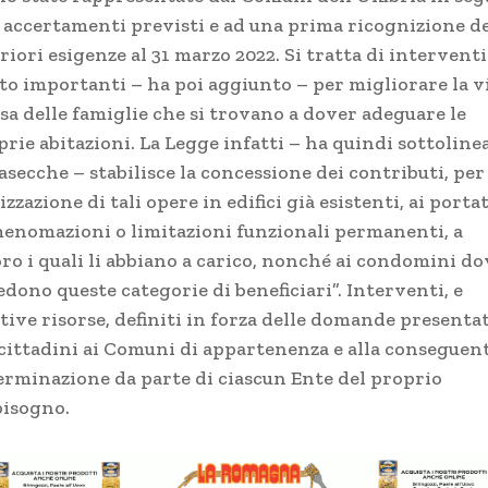
i accertamenti previsti e ad una prima ricognizione de
riori esigenze al 31 marzo 2022. Si tratta di interventi
to importanti – ha poi aggiunto – per migliorare la v
sa delle famiglie che si trovano a dover adeguare le
rie abitazioni. La Legge infatti – ha quindi sottoline
secche – stabilisce la concessione dei contributi, per 
izzazione di tali opere in edifici già esistenti, ai porta
menomazioni o limitazioni funzionali permanenti, a
oro i quali li abbiano a carico, nonché ai condomini do
edono queste categorie di beneficiari”. Interventi, e
tive risorse, definiti in forza delle domande presenta
 cittadini ai Comuni di appartenenza e alla conseguen
erminazione da parte di ciascun Ente del proprio
bisogno.