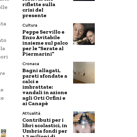
riflette sulla
lle
crisi del
presente
ita
Cultura
Peppe Servillo e
Enzo Avitabile
ato
insieme sul palco
per le “Serate al
la
Piermarini”
tori
Cronaca
Bagni allagati,
ve
pareti sfondate a
calci e
imbrattate:
te
vandali in azione
agli Orti Orfini e
te
ai Canapè
Attualità
Contributi per i
libri scolastici, in
Umbria fondi per
1,3 milioni di