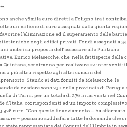
in.
ono anche 78mila euro diretti a Foligno tra i contribu
 oltre un milione di euro assegnati dalla giunta regio
 favorire l’eliminazione ed il superamento delle barri
itettoniche negli edifici privati. Fondi assegnati a 54
uni umbri su proposta dell’assessore alle Politiche
ative, Enrico Melasecche, che, nella fattispecie della c
a Quintana, serviranno per realizzare 22 interventi: i
ero più altro rispetto agli altri comuni del
prensorio. Stando ai dati forniti da Melasecche, le
ande da evadere sono 230 nella provincia di Perugia 
uella di Terni, per un totale di 276 interventi nel Cuo
de d’Italia, corrispondenti ad un importo complessivo
43.926 euro. “Con questo finanziamento – ha affermato
ssessore – possiamo soddisfare tutte le domande che ci
no state rappresentate dai Comuni dell’Umbria in seg