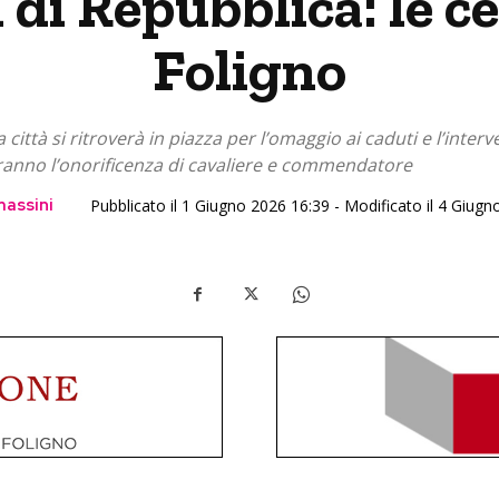
 di Repubblica: le ce
Foligno
 città si ritroverà in piazza per l’omaggio ai caduti e l’interve
eranno l’onorificenza di cavaliere e commendatore
assini
Pubblicato il 1 Giugno 2026 16:39 - Modificato il 4 Giug