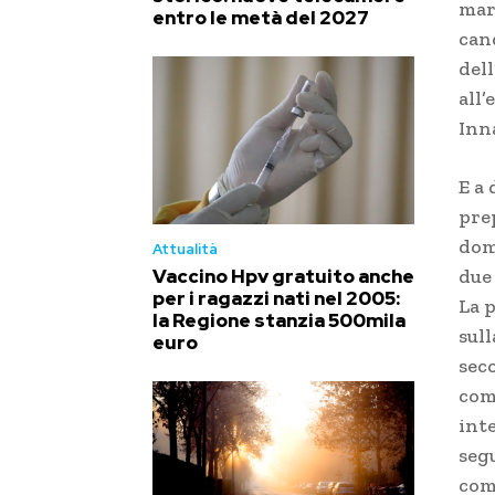
mar
entro le metà del 2027
can
del
all
Inn
E a
pre
doma
Attualità
due
Vaccino Hpv gratuito anche
per i ragazzi nati nel 2005:
La p
la Regione stanzia 500mila
sull
euro
sec
com
inte
seg
com