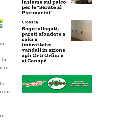
insieme sul palco
per le “Serate al
Piermarini”
Cronaca
Bagni allagati,
pareti sfondate a
calci e
no
imbrattate:
vandali in azione
agli Orti Orfini e
 la
ai Canapè
 con
le
anno
e
o.