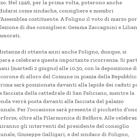
zo. Nel 1946, per la prima volta, poterono anche
didarsi come sindache, consigliere e membri
l’Assemblea costituente. A Foligno il voto di marzo po
’elezione di due consigliere: Gemma Zaccagnini e Lilia
amorati.
 distanza di ottanta anni anche Foligno, dunque, si
para a celebrare questa importante ricorrenza. Si par
ni (martedì 2 giugno) alle 10.30, con la deposizione d
 corone di alloro del Comune in piazza della Repubblic
rima sarà posizionata davanti alla lapide dei caduti p
a facciata della cattedrale di San Feliciano, mentre la
onda verrà posta davanti alla facciata del palazzo
unale. Per l’occasione sarà presente il picchetto d’on
rforze, oltre alla Filarmonica di Belfiore. Alle celebra
uiranno gli interventi del presidente del consiglio
unale, Giuseppe Galligari, e del sindaco di Foligno,