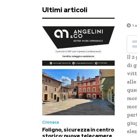
Ultimi articoli
1
m
Il 2
di 
vitt
alle
ques
mon
mon
part
giu
Cronaca
Foligno, sicurezza in centro
elez
storico: nuove telecamere