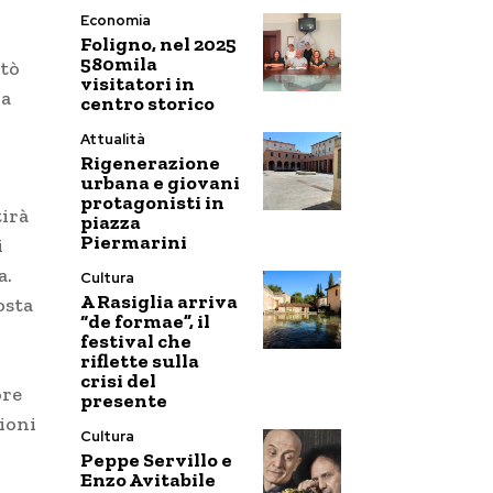
Economia
Foligno, nel 2025
580mila
rtò
visitatori in
na
centro storico
Attualità
Rigenerazione
urbana e giovani
protagonisti in
tirà
piazza
Piermarini
i
a.
Cultura
A Rasiglia arriva
osta
“de formae”, il
festival che
riflette sulla
crisi del
ore
presente
zioni
Cultura
Peppe Servillo e
Enzo Avitabile