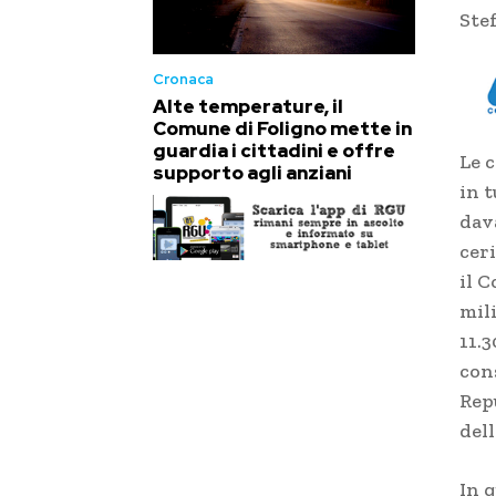
Ste
Cronaca
Alte temperature, il
Comune di Foligno mette in
guardia i cittadini e offre
Le c
supporto agli anziani
in t
dava
cer
il 
mili
11.
con
Rep
dell
In 