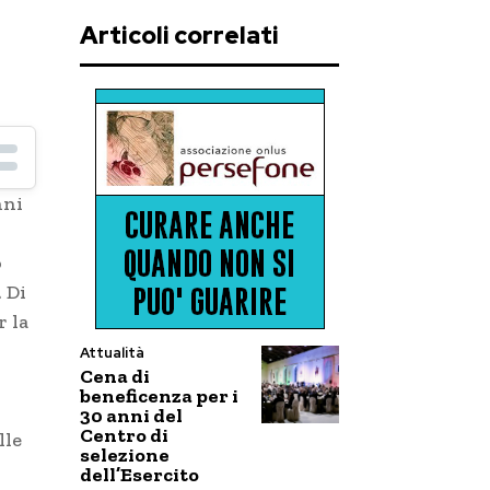
Articoli correlati
nni
ò
. Di
r la
Attualità
Cena di
beneficenza per i
30 anni del
Centro di
lle
selezione
dell’Esercito