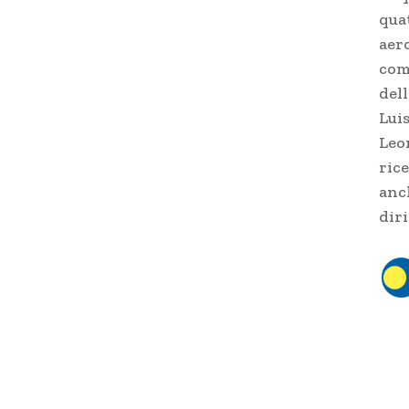
qua
aer
com
dell
Luis
Leo
rice
anc
dir