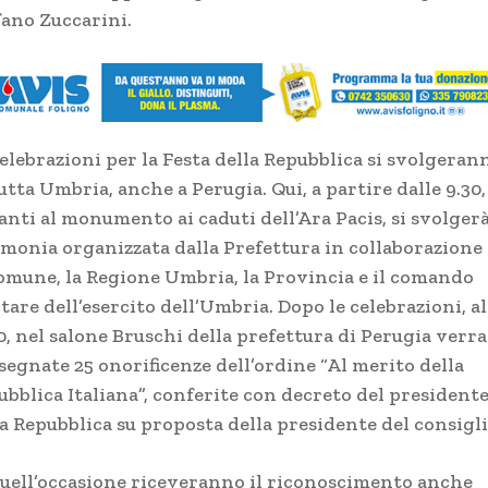
fano Zuccarini.
elebrazioni per la Festa della Repubblica si svolgeran
utta Umbria, anche a Perugia. Qui, a partire dalle 9.30,
nti al monumento ai caduti dell’Ara Pacis, si svolgerà
imonia organizzata dalla Prefettura in collaborazione
Comune, la Regione Umbria, la Provincia e il comando
tare dell’esercito dell’Umbria. Dopo le celebrazioni, al
30, nel salone Bruschi della prefettura di Perugia verr
segnate 25 onorificenze dell’ordine “Al merito della
ubblica Italiana”, conferite con decreto del president
a Repubblica su proposta della presidente del consigli
quell’occasione riceveranno il riconoscimento anche