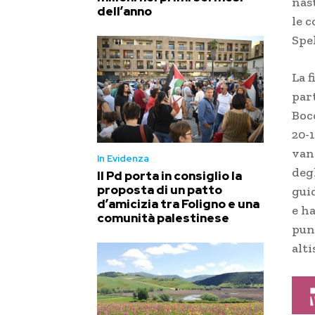
nast
dell’anno
le 
Spel
La f
part
Bocc
20-
vant
In Evidenza
deg
Il Pd porta in consiglio la
proposta di un patto
gui
d’amicizia tra Foligno e una
e ha
comunità palestinese
pun
alti