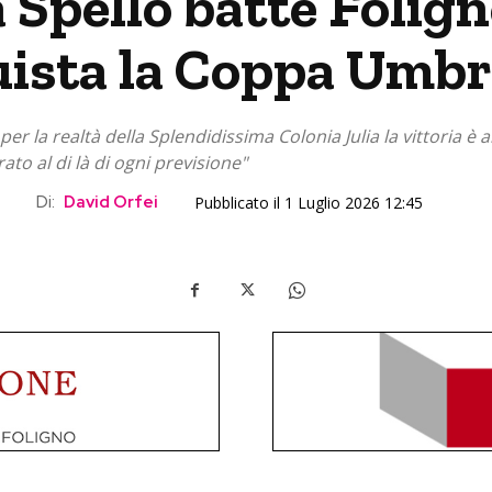
a Spello batte Folig
uista la Coppa Umbr
r la realtà della Splendidissima Colonia Julia la vittoria è 
rato al di là di ogni previsione"
Di:
David Orfei
Pubblicato il 1 Luglio 2026 12:45