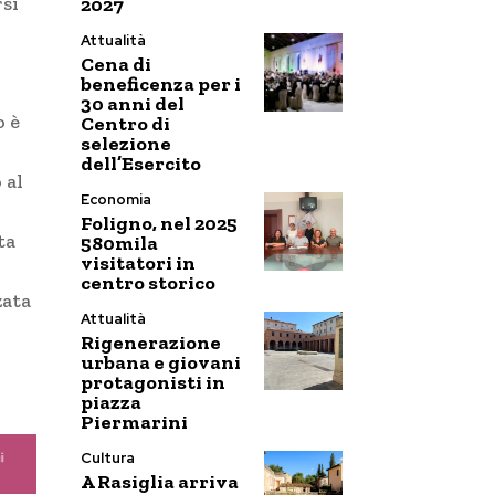
rsi
2027
Attualità
Cena di
beneficenza per i
30 anni del
o è
Centro di
selezione
dell’Esercito
 al
Economia
Foligno, nel 2025
ta
580mila
visitatori in
centro storico
zata
Attualità
Rigenerazione
urbana e giovani
protagonisti in
piazza
Piermarini
Cultura
A Rasiglia arriva