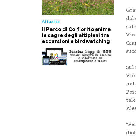
Gra
dal
Attualità
sul 
Il Parco di Colfiorito anima
Vin
le sagre degli altipiani tra
escursioni e birdwatching
Gian
suc
Sul
Vin
nel
Pesc
tal
Ale
“Per
dich