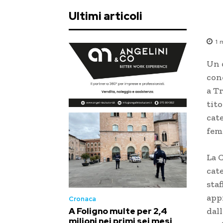
Ultimi articoli
1
m
Un d
con
a Tr
tito
cat
fem
La 
cate
staf
app
Cronaca
dall
A Foligno multe per 2,4
milioni nei primi sei mesi