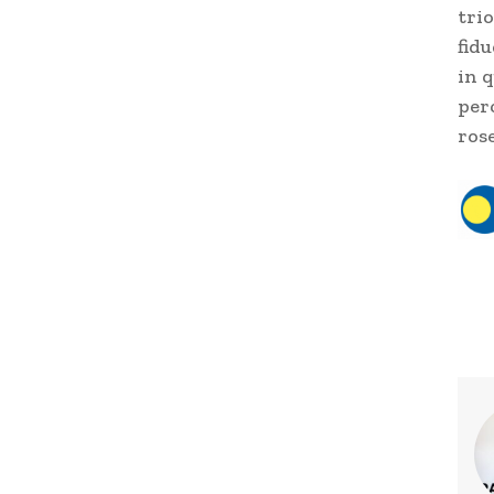
trio
fidu
in 
perc
ros
T