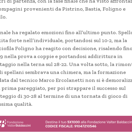
ri di partenza, con la fase finale che ha visto affronta
compagini provenienti da Pistrino, Bastia, Foligno e
lo.
inale ha regalato emozioni fino all’ultimo punto. Spell
ita forte nell’individuale, portandosi sul 10-2, ma la
iofila Foligno ha reagito con decisione, risalendo fino
19 nella prova a coppie e portandosi addirittura in
aggio nella terna sul 28-22. Una volta sotto, la rimon
li spellani sembrava una chimera, ma la formazione
data dal tecnico Marco Ercolanetti non si è demoraliz
 prima pareggiato, per poi strappare il successo sul
teggio di 30-28 al termine di una tornata di gioco di
ssima qualità.