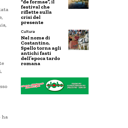
“de formae”, il
festival che
tata
riflette sulla
crisi del
e,
presente
ia,
Cultura
Nel nome di
Costantino,
Spello torna agli
antichi fasti
dell’epoca tardo
te
romana
,
usso
— ha