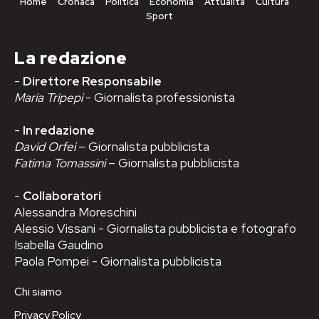
Home
Cronaca
Politica
Economia
Attualità
Cultura
Sport
La redazione
-
Direttore Responsabile
Maria Tripepi
- Giornalista professionista
-
In redazione
David Orfei
– Giornalista pubblicista
Fatima Tomassini
– Giornalista pubblicista
-
Collaboratori
Alessandra Moreschini
Alessio Vissani - Giornalista pubblicista e fotografo
Isabella Gaudino
Paola Pompei - Giornalista pubblicista
Chi siamo
Privacy Policy