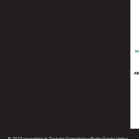
© 2023 rgunotizie.it: Testata Giornalistica Radio Gente Umbra -