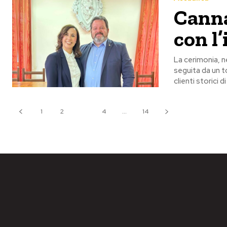
Canna
con l’
La cerimonia, n
seguita da un torneo inte
clienti storici
1
2
3
4
...
14