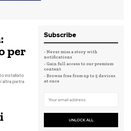
Subscribe
:
o per
- Never miss a story with
notifications
- Gain full access to our premium
content
to installato
- Browse free from up to 5 devices
at once
’altra pietra
i
UNLOCK ALL