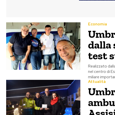
Economia
Umbra
dalla
test s
Realizzato dall
nel centro di Es
miliare importa
Attualità
Umbr
ambul
Assis