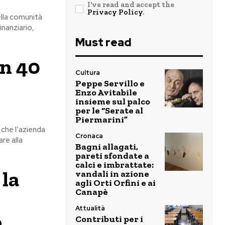
I've read and accept the
Privacy Policy
.
ella comunità
inanziario,
Must read
in 40
Cultura
Peppe Servillo e
Enzo Avitabile
insieme sul palco
per le “Serate al
Piermarini”
 che l’azienda
Cronaca
are alla
Bagni allagati,
pareti sfondate a
calci e imbrattate:
 la
vandali in azione
agli Orti Orfini e ai
Canapè
Attualità
o
Contributi per i