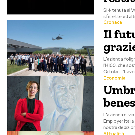
Si è tenuta al V
sferette ed altr
Cronaca
Il fu
grazi
L'azienda folig
l'H160, che sost
Ortolani: “Lavo
Economia
Umbra
benes
L'azienda di via
Employer Italia
nostra dedizion
Attualità