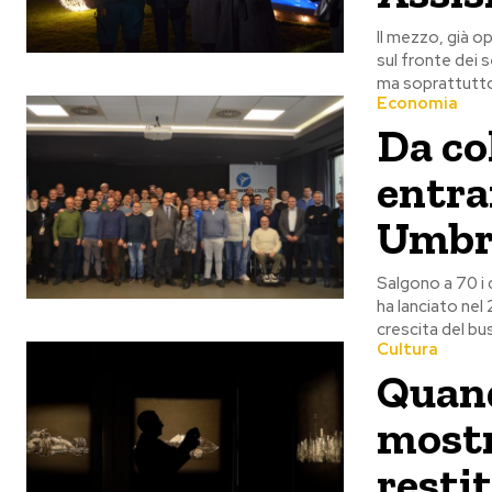
Il mezzo, già o
sul fronte dei s
ma soprattutto 
Economia
Da co
entra
Umbr
Salgono a 70 i 
ha lanciato nel 
crescita del bu
Cultura
Quando
mostr
restit