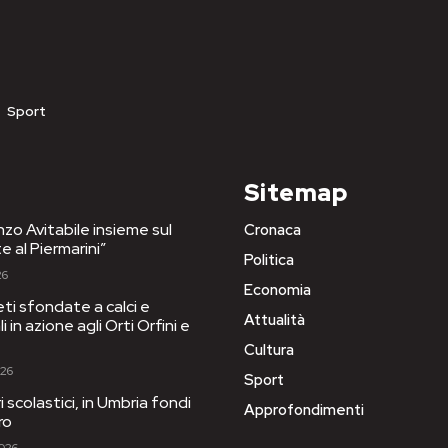
Sport
Sitemap
nzo Avitabile insieme sul
Cronaca
e al Piermarini”
Politica
26
Economia
eti sfondate a calci e
Attualità
 in azione agli Orti Orfini e
Cultura
026
Sport
ri scolastici, in Umbria fondi
Approfondimenti
ro