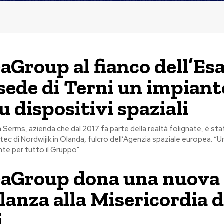
Group al fianco dell’Esa
 sede di Terni un impiant
u dispositivi spaziali
a Serms, azienda che dal 2017 fa parte della realtà folignate, è sta
tec di Nordwijik in Olanda, fulcro dell’Agenzia spaziale europea. “Un
nte per tutto il Gruppo"
aGroup dona una nuova
anza alla Misericordia d
i