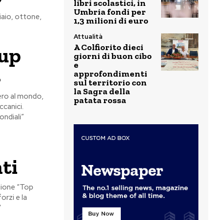
libri scolastici, in
Umbria fondi per
iaio, ottone,
1,3 milioni di euro
Attualità
A Colfiorito dieci
oup
giorni di buon cibo
e
s
approfondimenti
sul territorio con
la Sagra della
tero al mondo,
patata rossa
ccanici.
ondiali”
ti
azione “Top
orzi e la
"