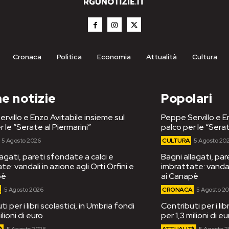
Cronaca
Politica
Economia
Attualità
Cultura
e notizie
Popolari
rvillo e Enzo Avitabile insieme sul
Peppe Servillo e E
r le “Serate al Piermarini”
palco per le “Serat
5 Agosto 2026
CULTURA
5 Agosto 20
lagati, pareti sfondate a calci e
Bagni allagati, par
e: vandali in azione agli Orti Orfini e
imbrattate: vandali
pè
ai Canapè
A
5 Agosto 2026
CRONACA
5 Agosto 2
i per i libri scolastici, in Umbria fondi
Contributi per i lib
ilioni di euro
per 1,3 milioni di eu