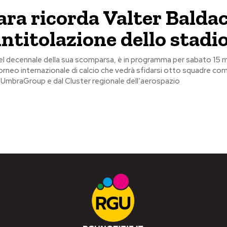
ra ricorda Valter Baldac
intitolazione dello stadi
el decennale della sua scomparsa, è in programma per sabato 15 
rnazionale di calcio che vedrà sfidarsi otto squadre composte da
 di UmbraGroup e dal Cluster regionale dell’aerospazio