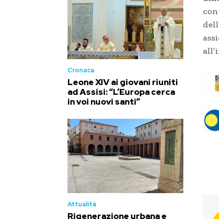
con
del
ass
all’
Cronaca
Leone XIV ai giovani riuniti
ad Assisi: “L’Europa cerca
in voi nuovi santi”
Attualità
Rigenerazione urbana e