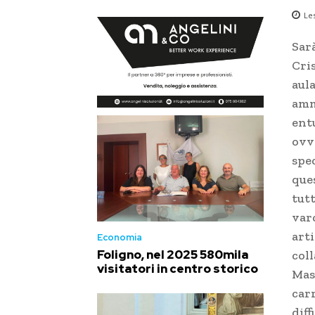
Le
Sar
Cri
aula
amm
ent
ovve
spe
que
tutt
varc
arti
Economia
Foligno, nel 2025 580mila
col
visitatori in centro storico
Mass
car
diff