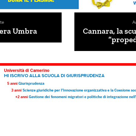
te
A
cera Umbra
Cannara, la sc
“proped