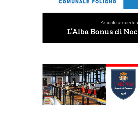
Articolo preceden
L’Alba Bonus di No