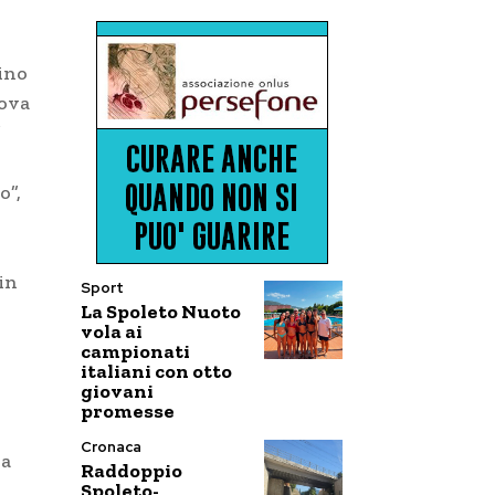
ino
uova
’
o”,
in
Sport
La Spoleto Nuoto
vola ai
campionati
italiani con otto
giovani
promesse
Cronaca
la
Raddoppio
Spoleto-