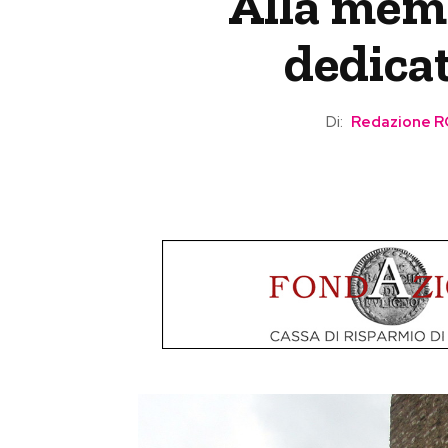
Alla memo
dedica
Di:
Redazione 