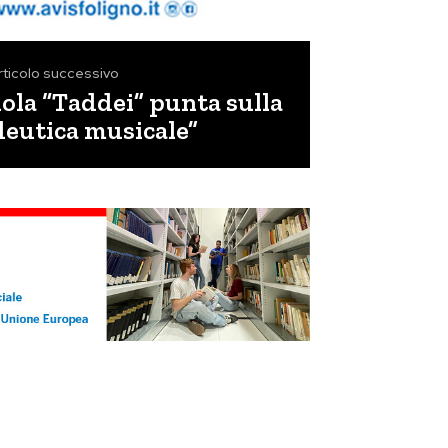
rticolo successivo
uola “Taddei” punta sulla
eutica musicale”