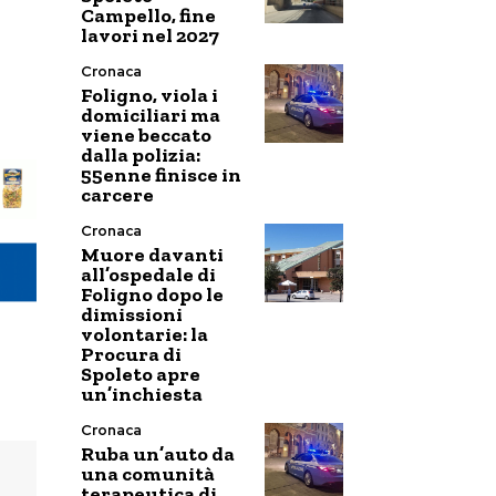
Campello, fine
lavori nel 2027
Cronaca
Foligno, viola i
domiciliari ma
viene beccato
dalla polizia:
55enne finisce in
carcere
Cronaca
Muore davanti
all’ospedale di
Foligno dopo le
dimissioni
volontarie: la
Procura di
Spoleto apre
un’inchiesta
Cronaca
Ruba un’auto da
una comunità
terapeutica di