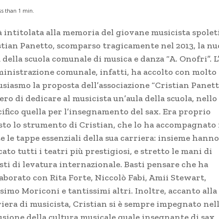
ss than 1
min.
à intitolata alla memoria del giovane musicista spolet
stian Panetto, scomparso tragicamente nel 2013, la n
 della scuola comunale di musica e danza “A. Onofri”. L
inistrazione comunale, infatti, ha accolto con molto
usiasmo la proposta dell’associazione “Cristian Panett
ro di dedicare al musicista un’aula della scuola, nello
cifico quella per l’insegnamento del sax. Era proprio
sto lo strumento di Cristian, che lo ha accompagnato 
e le tappe essenziali della sua carriera: insieme hanno
ato tutti i teatri più prestigiosi, e stretto le mani di
sti di levatura internazionale. Basti pensare che ha
laborato con Rita Forte, Niccolò Fabi, Amii Stewart,
imo Moriconi e tantissimi altri. Inoltre, accanto alla
riera di musicista, Cristian si è sempre impegnato nel
usione della cultura musicale quale insegnante di sax,