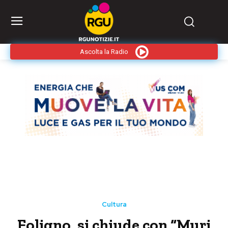
Ascolta la Radio
Cultura
Foligno, si chiude con “Muri