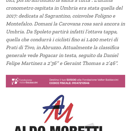
bici, poi ho affrontato la salita a tutta”. L’ultima
cronometro ospitata in Umbria era stata quella del
2017: dedicata al Sagrantino, coinvolse Foligno e
Montefalco. Domani la Carovana rosa sarà ancora in
Umbria. Da Spoleto partirà infatti l’ottava tappa,
quella che condurrà i ciclisti fino ai 1.400 metri di
Prati di Tivo, in Abruzzo. Attualmente la classifica
generale vede Pogacar in testa, seguito da Daniel
Felipe Martinez a 2’36” e Geraint Thomas a 2’46”.