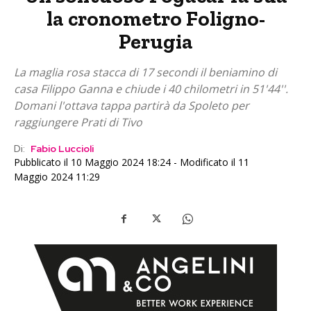
la cronometro Foligno-
Perugia
La maglia rosa stacca di 17 secondi il beniamino di
casa Filippo Ganna e chiude i 40 chilometri in 51'44''.
Domani l'ottava tappa partirà da Spoleto per
raggiungere Prati di Tivo
Di:
Fabio Luccioli
Pubblicato il 10 Maggio 2024 18:24 - Modificato il 11
Maggio 2024 11:29