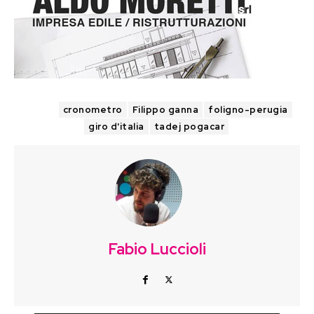
TAGS
cronometro
Filippo ganna
foligno-perugia
giro d'italia
tadej pogacar
Fabio Luccioli