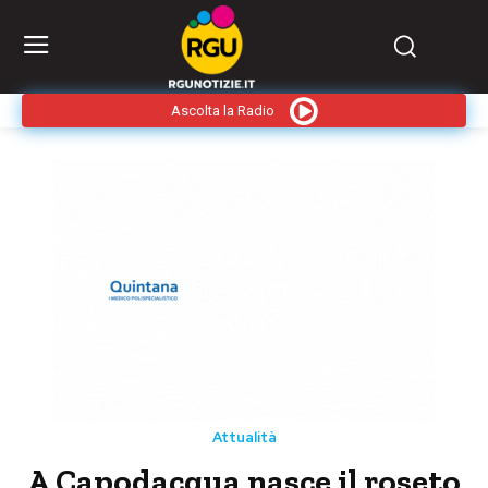
Ascolta la Radio
Attualità
A Capodacqua nasce il roseto