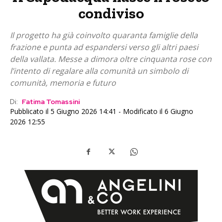
condiviso
Il progetto ha già coinvolto quaranta famiglie della
frazione e punta ad espandersi verso gli altri paesi
della vallata. Messe a dimora oltre cinquanta rose con
l’intento di regalare alla comunità un simbolo di
comunità, memoria e futuro
Di:
Fatima Tomassini
Pubblicato il 5 Giugno 2026 14:41 - Modificato il 6 Giugno
2026 12:55