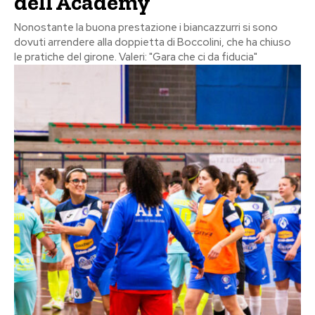
dell’Academy
Nonostante la buona prestazione i biancazzurri si sono
dovuti arrendere alla doppietta di Boccolini, che ha chiuso
le pratiche del girone. Valeri: "Gara che ci da fiducia"