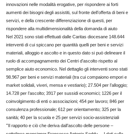
innovazioni nelle modalità erogative, per rispondere ai forti
aumenti dei bisogni degli assistiti, sul fronte dell’offerta di beni e
servizi, e della crescente differenziazione di questi, per
rispondere alla multidimensionalità della domanda di aiuto
Nel 2021 sono stati effettuati dalle Caritas diocesane 148.644
interventi di cui spiccano per quantità quelli per beni e servizi
materiali, alloggio e ascolto e in questo dato si può delineare il
ruolo di accompagnamento dei Centri d’ascolto rispetto al
semplice aiuto economico. Nel dettaglio gli interventi sono stati
98.967 per beni e servizi materiali (tra cui compaiono empori e
market solidali, viveri, mensa e vestiario); 27.504 per l’alloggio;
14.728 per l’ascolto; 3917 per sussidi economici; 1226 per il
coinvolgimento di enti o associazioni; 454 per lavoro; 846 per
consulenza professionale; 612 per orientamento; 325 per la
sanità; 40 per la scuola e 25 per servizi socio-assistenziali
“
I
l rapporto e ciò che deriva dall’ascolto delle persone –
sottolinea monsignor Francesco Antonio Soddu –. I dati sulla