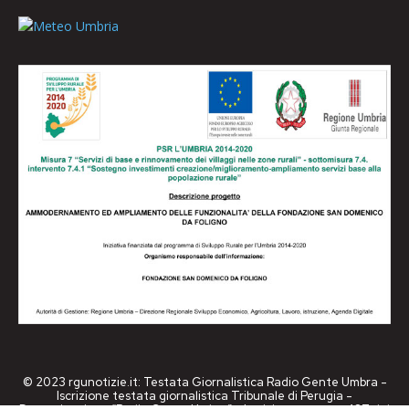
© 2023 rgunotizie.it: Testata Giornalistica Radio Gente Umbra -
Iscrizione testata giornalistica Tribunale di Perugia -